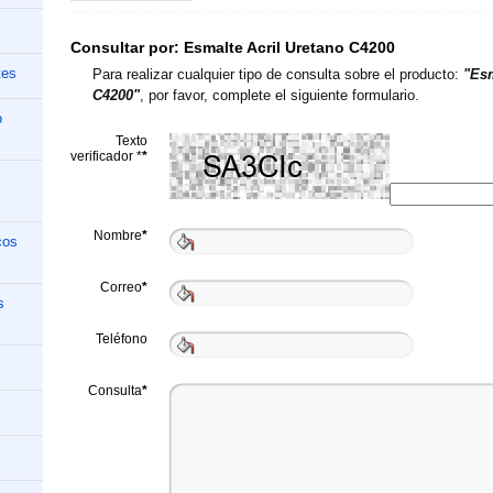
Consultar por:
Esmalte Acril Uretano C4200
tes
Para realizar cualquier tipo de consulta sobre el producto:
"Esm
C4200"
, por favor, complete el siguiente formulario.
o
Texto
verificador *
*
Nombre
*
cos
Correo
*
s
Teléfono
Consulta
*