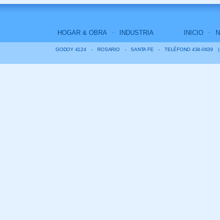
HOGAR & OBRA
INDUSTRIA
INICIO
GODOY 4124
-
ROSARIO
-
SANTA FE
-
TELÉFONO 434-0639
|