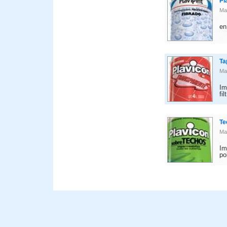
Pl
Ma
en
Ta
Ma
Im
fi
Te
Ma
Im
po