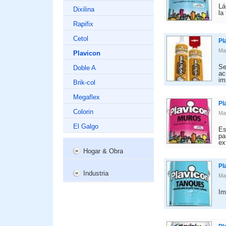
Lá
Dixilina
la
Rapifix
Cetol
Pl
Ma
Plavicon
Se
Doble A
ac
im
Brik-col
Megaflex
Pl
Colorin
Ma
El Galgo
Es
pa
ex
Hogar & Obra
Pl
Industria
Ma
Im