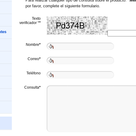
Para realizar cualquier tipo de consulta sobre el producto:
"Me
por favor, complete el siguiente formulario.
Texto
verificador *
*
ntes
Nombre
*
Correo
*
Teléfono
Consulta
*