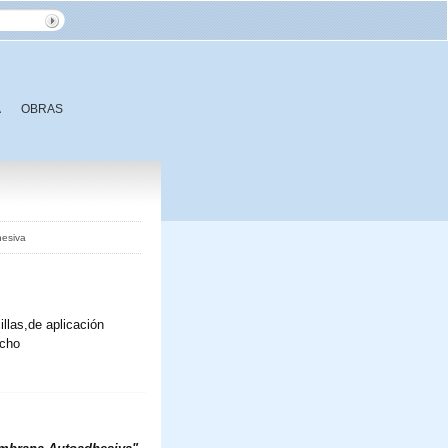
A
OBRAS
esiva
llas,de aplicación
ncho