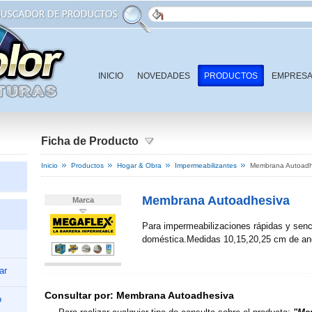
INICIO
NOVEDADES
PRODUCTOS
EMPRES
CONTACTO
Ficha de Producto
Inicio
Productos
Hogar & Obra
Impermeabilizantes
Membrana Autoadh
Membrana Autoadhesiva
Marca
Para impermeabilizaciones rápidas y senci
doméstica.Medidas 10,15,20,25 cm de a
ar
Consultar por:
Membrana Autoadhesiva
o