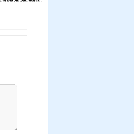
mbrana Autoadhesiva"
,